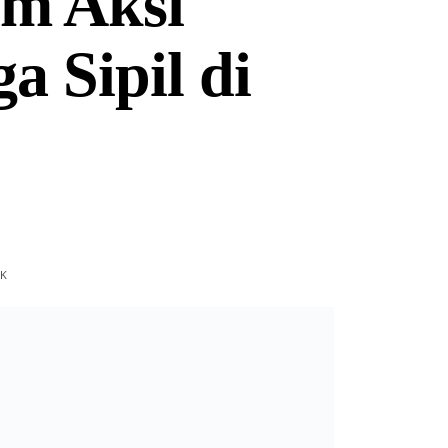
am Aksi
 Sipil di
K