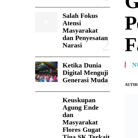
G
Salah Fokus
P
Atensi
Masyarakat
F
dan Penyesatan
Narasi
Ketika Dunia
N
Digital Menguji
Generasi Muda
AUTHO
Keuskupan
Agung Ende
dan
Masyarakat
Flores Gugat
Tiga SK Terkait