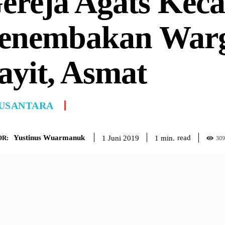
ereja Agats Kec
enembakan Warga
ayit, Asmat
USANTARA
Yustinus Wuarmanuk
read
1
min.
1 Juni 2019
R:
309