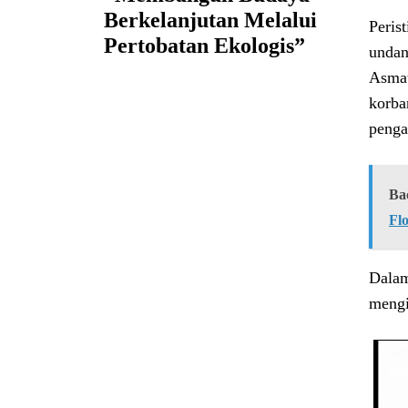
Berkelanjutan Melalui
Peris
Pertobatan Ekologis”
undan
Asmat
korba
penga
Ba
Fl
Dalam
mengi