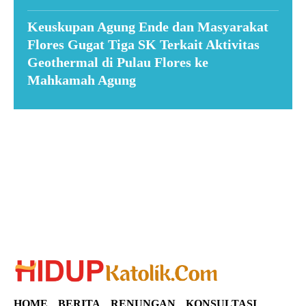
Keuskupan Agung Ende dan Masyarakat
Flores Gugat Tiga SK Terkait Aktivitas
Geothermal di Pulau Flores ke
Mahkamah Agung
Suar News
HOME
BERITA
RENUNGAN
KONSULTASI