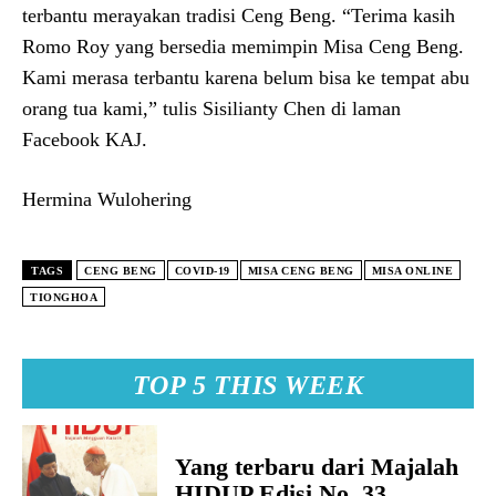
terbantu merayakan tradisi Ceng Beng. “Terima kasih
Romo Roy yang bersedia memimpin Misa Ceng Beng.
Kami merasa terbantu karena belum bisa ke tempat abu
orang tua kami,” tulis Sisilianty Chen di laman
Facebook KAJ.
Hermina Wulohering
TAGS
CENG BENG
COVID-19
MISA CENG BENG
MISA ONLINE
TIONGHOA
TOP 5 THIS WEEK
Yang terbaru dari Majalah
HIDUP Edisi No. 33