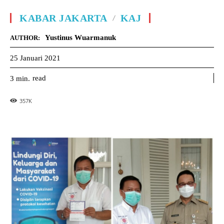
KABAR JAKARTA
KAJ
Yustinus Wuarmanuk
AUTHOR:
25 Januari 2021
read
3
min.
357
K