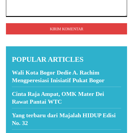
Komentar:
POPULAR ARTICLES
Wali Kota Bogor Dedie A. Rachim
Mengperesiasi Inisiatif Pukat Bogor
Cinta Raja Ampat, OMK Mater Dei
Rawat Pantai WTC
Yang terbaru dari Majalah HIDUP Edisi
No. 32