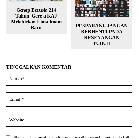
Genap Berusia 214
Tahun, Gereja KAJ
Melahirkan Lima Imam
PESPARANI, JANGAN
Baru
BERHENTI PADA
KESENANGAN
TUBUH
TINGGALKAN KOMENTAR
Na
Ema
Web
Simpan nama, email, dan situs web saya di browser ini untuk lain kali