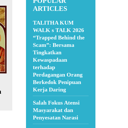
POPULAR
ARTICLES
TALITHA KUM
WALK s TALK 2026
“Trapped Behind the
Scam”: Bersama
Tingkatkan
Kewaspadaan
terhadap
Perdagangan Orang
Berkedok Penipuan
Kerja Daring
n
Salah Fokus Atensi
Masyarakat dan
Penyesatan Narasi