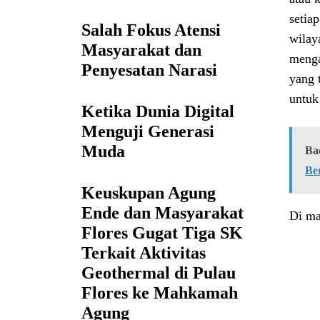
setia
Salah Fokus Atensi
wilay
Masyarakat dan
menga
Penyesatan Narasi
yang 
untuk
Ketika Dunia Digital
Menguji Generasi
Muda
Ba
Ber
Keuskupan Agung
Ende dan Masyarakat
Di ma
Flores Gugat Tiga SK
Terkait Aktivitas
Geothermal di Pulau
Flores ke Mahkamah
Agung