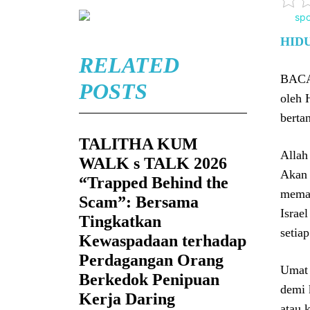
HID
RELATED
BACAA
POSTS
oleh 
bertan
TALITHA KUM
Allah
WALK s TALK 2026
Akan 
“Trapped Behind the
meman
Scam”: Bersama
Israe
Tingkatkan
setia
Kewaspadaan terhadap
Perdagangan Orang
Umat 
Berkedok Penipuan
demi 
Kerja Daring
atau 