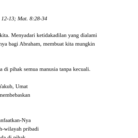
 12-13; Mat. 8:28-34
a. Menyadari ketidakadilan yang dialami
annya bagi Abraham, membuat kita mungkin
da di pihak semua manusia tanpa kecuali.
 Yakub, Umat
g membebaskan
anfaatkan-Nya
h-wilayah pribadi
da di pihak