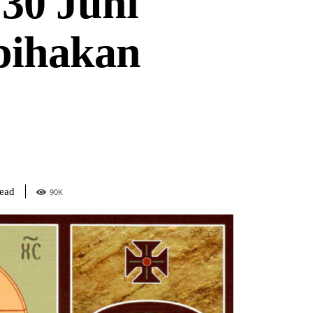
30 Juni
pihakan
read
90
K