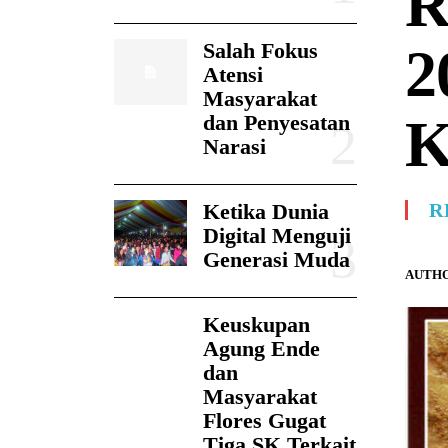
R
Salah Fokus
2
Atensi
Masyarakat
K
dan Penyesatan
Narasi
Ketika Dunia
R
Digital Menguji
Generasi Muda
AUTHO
Keuskupan
Agung Ende
dan
Masyarakat
Flores Gugat
Tiga SK Terkait