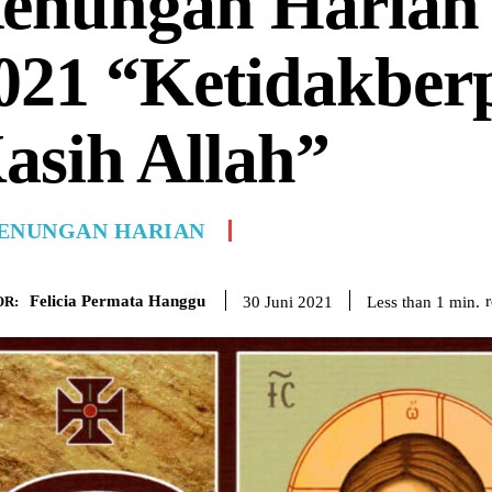
enungan Harian 
021 “Ketidakber
asih Allah”
ENUNGAN HARIAN
Felicia Permata Hanggu
Less than 1
min.
30 Juni 2021
R: