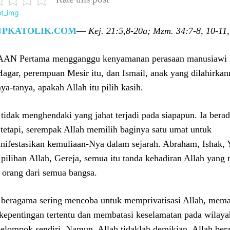
UPKATOLIK.COM
—
Kej. 21:5,8-20a; Mzm. 34:7-8, 10-11,
N Pertama mengganggu kenyamanan perasaan manusiawi kit
Hagar, perempuan Mesir itu, dan Ismail, anak yang dilahirk
ya-tanya, apakah Allah itu pilih kasih.
 tidak menghendaki yang jahat terjadi pada siapapun. Ia bera
tetapi, serempak Allah memilih baginya satu umat untuk
ifestasikan kemuliaan-Nya dalam sejarah. Abraham, Ishak,
l pilihan Allah, Gereja, semua itu tanda kehadiran Allah yan
p orang dari semua bangsa.
beragama sering mencoba untuk memprivatisasi Allah, mem
kepentingan tertentu dan membatasi keselamatan pada wilaya
kelompok sendiri. Namun, Allah tidaklah demikian. Allah bera