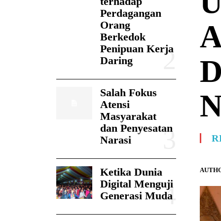
U
terhadap
Perdagangan
Orang
A
Berkedok
Penipuan Kerja
D
Daring
Salah Fokus
N
Atensi
Masyarakat
dan Penyesatan
R
Narasi
Ketika Dunia
AUTHO
Digital Menguji
Generasi Muda