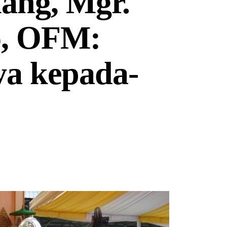
ang, Mgr.
o, OFM:
ya kepada-