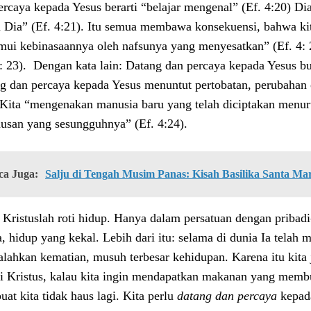
ercaya kepada Yesus berarti “belajar mengenal” (Ef. 4:20) D
 Dia” (Ef. 4:21). Itu semua membawa konsekuensi, bahwa ki
ui kebinasaannya oleh nafsunya yang menyesatkan” (Ef. 4: 2
4: 23). Dengan kata lain: Datang dan percaya kepada Yesus bu
g dan percaya kepada Yesus menuntut pertobatan, perubahan 
 Kita “mengenakan manusia baru yang telah diciptakan menur
usan yang sesungguhnya” (Ef. 4:24).
ca Juga:
Salju di Tengah Musim Panas: Kisah Basilika Santa Ma
 Kristuslah roti hidup. Hanya dalam persatuan dengan pribad
a, hidup yang kekal. Lebih dari itu: selama di dunia Ia telah
lahkan kematian, musuh terbesar kehidupan. Karena itu kita
ti Kristus, kalau kita ingin mendapatkan makanan yang membu
at kita tidak haus lagi. Kita perlu
datang dan percaya
kepad