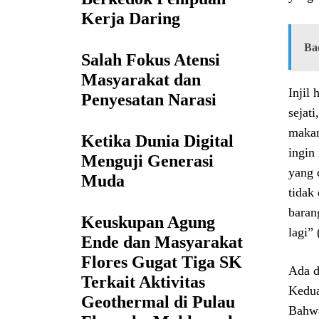
Kerja Daring
Ba
Salah Fokus Atensi
Masyarakat dan
Injil
Penyesatan Narasi
sejat
makan
Ketika Dunia Digital
ingin
Menguji Generasi
yang 
Muda
tidak
baran
Keuskupan Agung
lagi” 
Ende dan Masyarakat
Flores Gugat Tiga SK
Ada d
Terkait Aktivitas
Kedua
Geothermal di Pulau
Bahwa