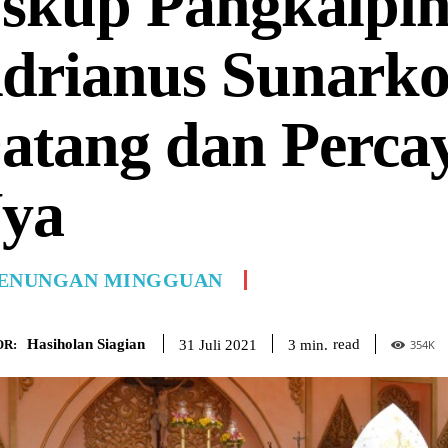
skup Pangkalpin
drianus Sunark
atang dan Perca
ya
ENUNGAN MINGGUAN
Hasiholan Siagian
read
3
min.
31 Juli 2021
R:
354
K