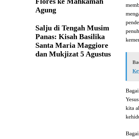
Flores ke Mahkamah
memba
Agung
menga
pende
Salju di Tengah Musim
penuh
Panas: Kisah Basilika
kemen
Santa Maria Maggiore
dan Mukjizat 5 Agustus
Ba
Ke
Bagai
Yesus
kita 
kehid
Bagai