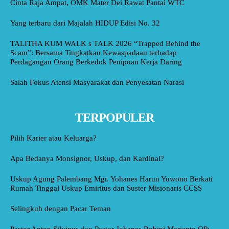
Cinta Raja Ampat, OMK Mater Dei Rawat Pantai WTC
Yang terbaru dari Majalah HIDUP Edisi No. 32
TALITHA KUM WALK s TALK 2026 “Trapped Behind the
Scam”: Bersama Tingkatkan Kewaspadaan terhadap
Perdagangan Orang Berkedok Penipuan Kerja Daring
Salah Fokus Atensi Masyarakat dan Penyesatan Narasi
TERPOPULER
Pilih Karier atau Keluarga?
Apa Bedanya Monsignor, Uskup, dan Kardinal?
Uskup Agung Palembang Mgr. Yohanes Harun Yuwono Berkati
Rumah Tinggal Uskup Emiritus dan Suster Misionaris CCSS
Selingkuh dengan Pacar Teman
Pastor Anton Silvinus dan Pastor Johanes Robini Marianto OP: