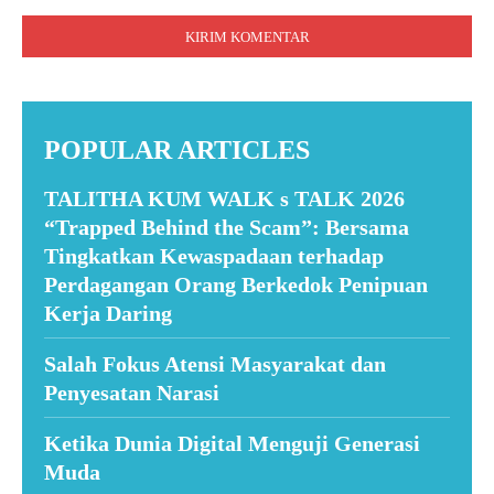
Komentar:
POPULAR ARTICLES
TALITHA KUM WALK s TALK 2026
“Trapped Behind the Scam”: Bersama
Tingkatkan Kewaspadaan terhadap
Perdagangan Orang Berkedok Penipuan
Kerja Daring
Salah Fokus Atensi Masyarakat dan
Penyesatan Narasi
Ketika Dunia Digital Menguji Generasi
Muda