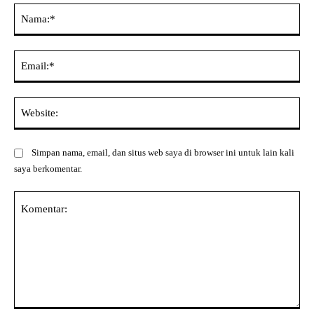
Na
Ema
Web
Simpan nama, email, dan situs web saya di browser ini untuk lain kali
saya berkomentar.