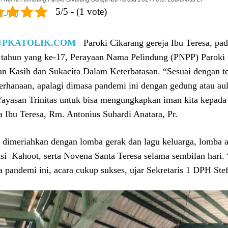
5/5 - (1 vote)
UPKATOLIK.COM
Paroki Cikarang gereja Ibu Teresa, pa
 tahun yang ke-17, Perayaan Nama Pelindung (PNPP) Paroki 
n Kasih dan Sukacita Dalam Keterbatasan. “Sesuai dengan t
erhanaan, apalagi dimasa pandemi ini dengan gedung atau a
Yayasan Trinitas untuk bisa mengungkapkan iman kita kepad
a Ibu Teresa, Rm. Antonius Suhardi Anatara, Pr.
 dimeriahkan dengan lomba gerak dan lagu keluarga, lomba a
asi Kahoot, serta Novena Santa Teresa selama sembilan hari
a pandemi ini, acara cukup sukses, ujar Sekretaris 1 DPH Ste