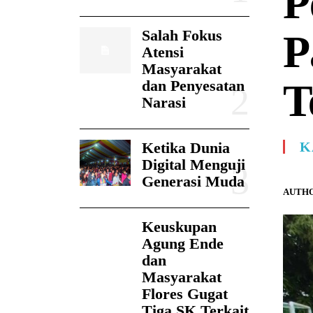
P
Salah Fokus
P
Atensi
Masyarakat
T
dan Penyesatan
Narasi
Ketika Dunia
K
Digital Menguji
Generasi Muda
AUTHO
Keuskupan
Agung Ende
dan
Masyarakat
Flores Gugat
Tiga SK Terkait