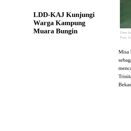
LDD-KAJ Kunjungi
Warga Kampung
Muara Bungin
Umat ha
Foto: L
Misa 
sebag
menca
Trini
Bekas