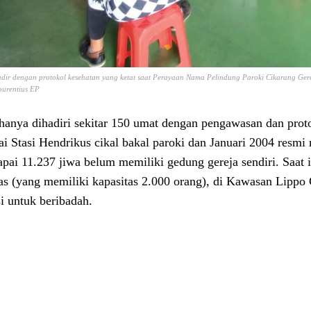
dir dengan protokol kesehatan yang ketat saat Perayaan Nama Pelindung Paroki Cikarang Gere
ourentius EP
hanya dihadiri sekitar 150 umat dengan pengawasan dan proto
ai Stasi Hendrikus cikal bakal paroki dan Januari 2004 resmi 
pai 11.237 jiwa belum memiliki gedung gereja sendiri. Saat
tas (yang memiliki kapasitas 2.000 orang), di Kawasan Lippo
i untuk beribadah.