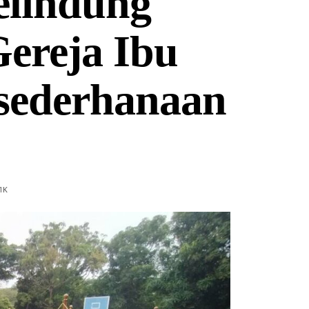
elindung
ereja Ibu
sederhanaan
1
K