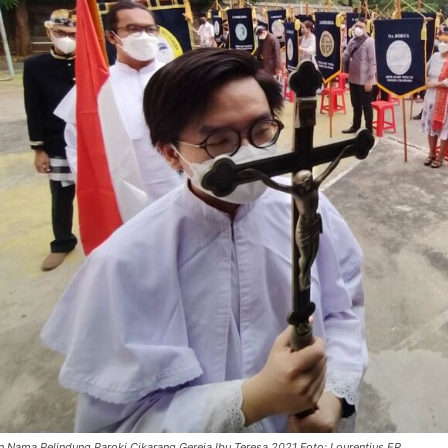
n Nama Pelindung Paroki Cikarang Gereja Ibu Teresa 2021 Foto: Lourentius EP