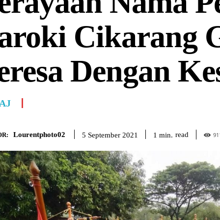
erayaan Nama P
aroki Cikarang G
eresa Dengan Ke
AJ
Lourentphoto02
read
1
min.
5 September 2021
R:
91