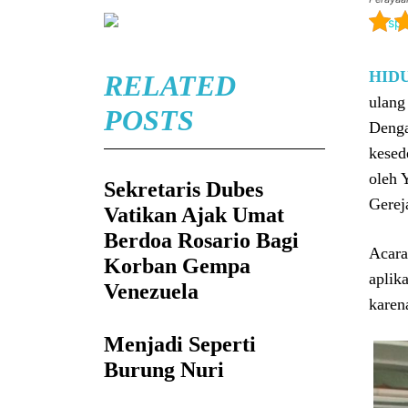
HID
RELATED
ulang
POSTS
Denga
kesed
oleh 
Sekretaris Dubes
Gerej
Vatikan Ajak Umat
Berdoa Rosario Bagi
Acara
Korban Gempa
aplik
Venezuela
karen
Menjadi Seperti
Burung Nuri