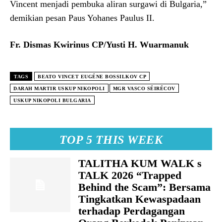
Vincent menjadi pembuka aliran surgawi di Bulgaria,”
demikian pesan Paus Yohanes Paulus II.
Fr. Dismas Kwirinus CP
/Yusti H. Wuarmanuk
TAGS
BEATO VINCET EUGÉNE BOSSILKOV CP
DARAH MARTIR USKUP NIKOPOLI
MGR VASCO SÉIRÉCOV
USKUP NIKOPOLI BULGARIA
TOP 5 THIS WEEK
TALITHA KUM WALK s
TALK 2026 “Trapped
Behind the Scam”: Bersama
Tingkatkan Kewaspadaan
terhadap Perdagangan