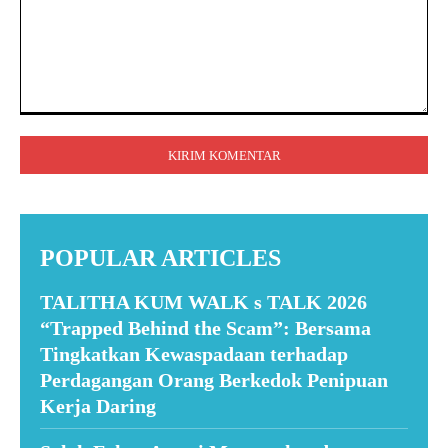
Komentar:
POPULAR ARTICLES
TALITHA KUM WALK s TALK 2026
“Trapped Behind the Scam”: Bersama
Tingkatkan Kewaspadaan terhadap
Perdagangan Orang Berkedok Penipuan
Kerja Daring