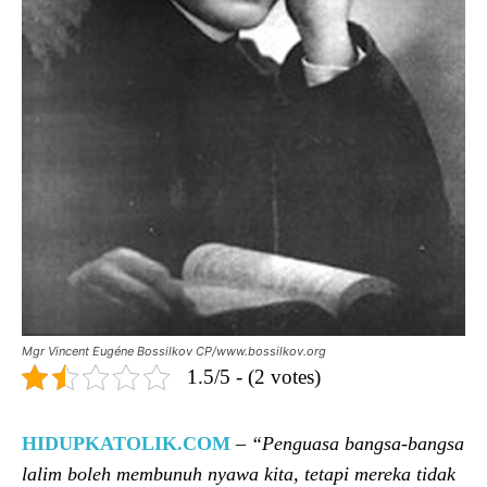
Mgr Vincent Eugéne Bossilkov CP/www.bossilkov.org
1.5/5 - (2 votes)
HIDUPKATOLIK.COM
–
“P
enguasa bangsa-bangsa
lalim boleh membunuh nyawa kita, tetapi mereka tidak