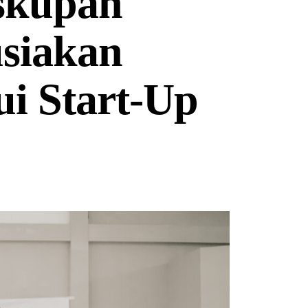
skupan
siakan
i Start-Up