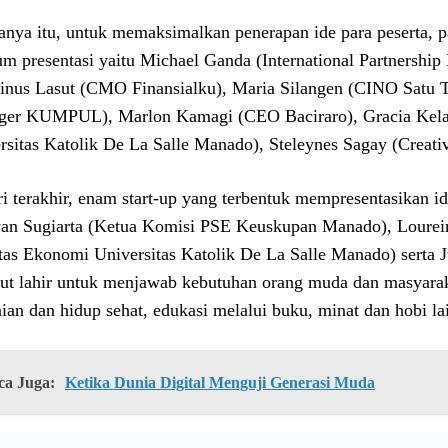
anya itu, untuk memaksimalkan penerapan ide para peserta, 
um presentasi yaitu Michael Ganda (International Partnershi
inus Lasut (CMO Finansialku), Maria Silangen (CINO Satu 
er KUMPUL), Marlon Kamagi (CEO Baciraro), Gracia Kelana
rsitas Katolik De La Salle Manado), Steleynes Sagay (Creat
ri terakhir, enam start-up yang terbentuk mempresentasikan id
an Sugiarta (Ketua Komisi PSE Keuskupan Manado), Lourein
tas Ekonomi Universitas Katolik De La Salle Manado) serta 
but lahir untuk menjawab kebutuhan orang muda dan masyarak
nian dan hidup sehat, edukasi melalui buku, minat dan hobi la
ca Juga:
Ketika Dunia Digital Menguji Generasi Muda