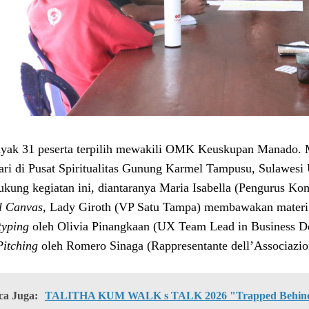
yak 31 peserta terpilih mewakili OMK Keuskupan Manado.
hari di Pusat Spiritualitas Gunung Karmel Tampusu, Sulawesi 
kung kegiatan ini, diantaranya Maria Isabella (Pengurus 
l Canvas
, Lady Giroth (VP Satu Tampa) membawakan mater
typing
oleh Olivia Pinangkaan (UX Team Lead in Business D
Pitching
oleh Romero Sinaga (Rappresentante dell’Associazion
ca Juga:
TALITHA KUM WALK s TALK 2026 "Trapped Behind 