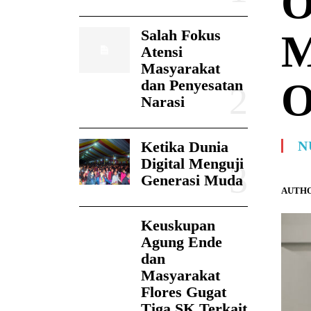
O
Salah Fokus
M
Atensi
Masyarakat
O
dan Penyesatan
Narasi
Ketika Dunia
N
Digital Menguji
Generasi Muda
AUTHO
Keuskupan
Agung Ende
dan
Masyarakat
Flores Gugat
Tiga SK Terkait