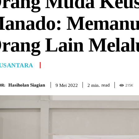
rang Muda Keu
anado: Memanu
rang Lain Melalu
USANTARA
Hasiholan Siagian
read
2
min.
9 Mei 2022
R:
215
K