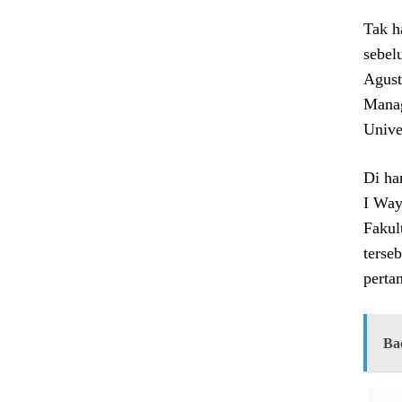
Tak h
sebel
Agust
Manag
Unive
Di ha
I Way
Fakul
terse
perta
Ba