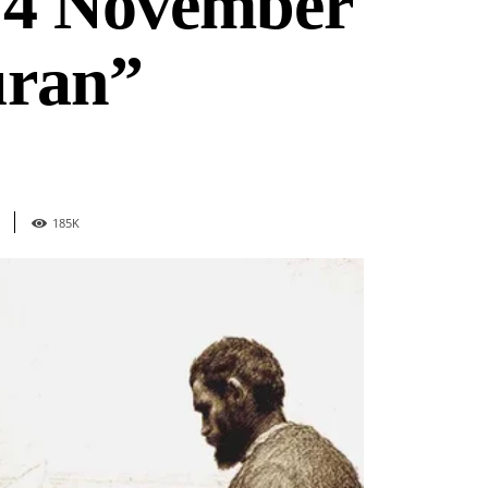
 4 November
uran”
185
K