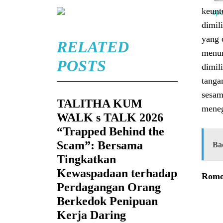
keunt
dimil
yang 
RELATED
menun
POSTS
dimil
tanga
sesam
TALITHA KUM
meneg
WALK s TALK 2026
“Trapped Behind the
Scam”: Bersama
Ba
Tingkatkan
Kewaspadaan terhadap
Romo
Perdagangan Orang
Berkedok Penipuan
Kerja Daring