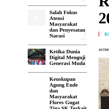
R
Salah Fokus
2
Atensi
Masyarakat
dan Penyesatan
R
Narasi
AUTHO
Ketika Dunia
Digital Menguji
Generasi Muda
Keuskupan
Agung Ende
dan
Masyarakat
Flores Gugat
Tiga SK Terkait