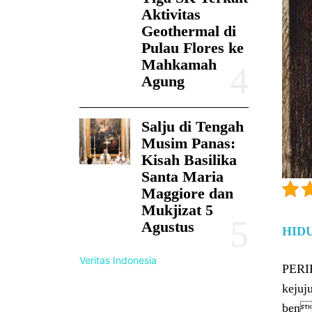
Aktivitas
Geothermal di
Pulau Flores ke
Mahkamah
Agung
Salju di Tengah
Musim Panas:
Kisah Basilika
Santa Maria
Maggiore dan
Mukjizat 5
Agustus
HID
Veritas Indonesia
PERIK
kejuj
bend