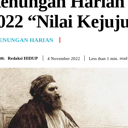
enungan Harian
022 “Nilai Kejuj
ENUNGAN HARIAN
Redaksi HIDUP
read
Less than 1
min.
4 November 2022
R: