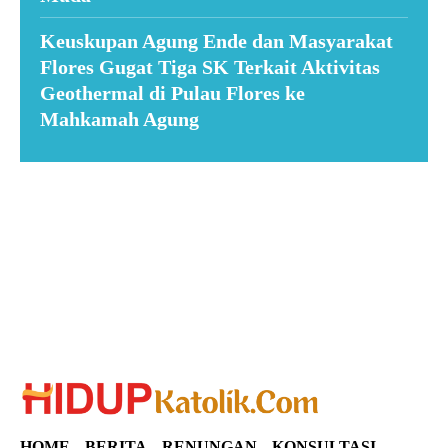
Keuskupan Agung Ende dan Masyarakat
Flores Gugat Tiga SK Terkait Aktivitas
Geothermal di Pulau Flores ke
Mahkamah Agung
Suar News
HOME
BERITA
RENUNGAN
KONSULTASI