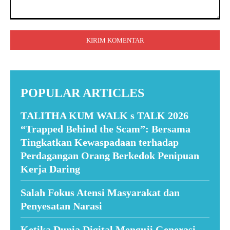
Komentar:
POPULAR ARTICLES
TALITHA KUM WALK s TALK 2026
“Trapped Behind the Scam”: Bersama
Tingkatkan Kewaspadaan terhadap
Perdagangan Orang Berkedok Penipuan
Kerja Daring
Salah Fokus Atensi Masyarakat dan
Penyesatan Narasi
Ketika Dunia Digital Menguji Generasi