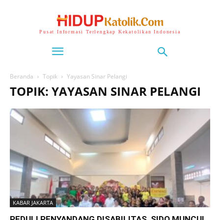
Pusat Informasi Terlengkap Kekatolikan Indonesia
Beranda
Topik
Yayasan Sinar Pelangi
TOPIK: YAYASAN SINAR PELANGI
KABAR JAKARTA
PEDULI PENYANDANG DISABILITAS, SIDO MUNCUL