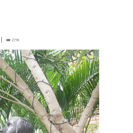
277
K