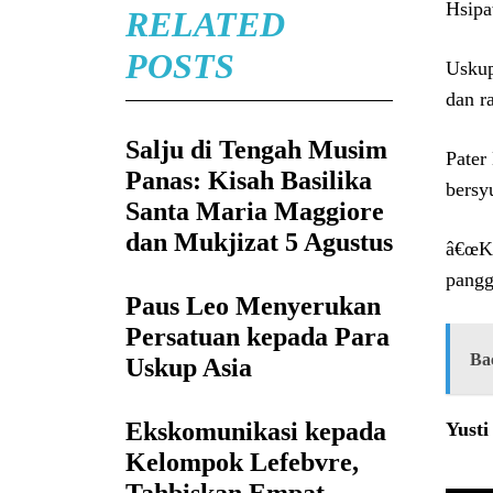
Hsipa
RELATED
POSTS
Uskup
dan r
Salju di Tengah Musim
Pater
Panas: Kisah Basilika
bersy
Santa Maria Maggiore
dan Mukjizat 5 Agustus
â€œKa
pangg
Paus Leo Menyerukan
Persatuan kepada Para
Ba
Uskup Asia
Ekskomunikasi kepada
Yust
Kelompok Lefebvre,