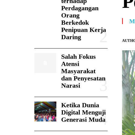
P
terhadap
Perdagangan
Orang
M
Berkedok
Penipuan Kerja
Daring
AUTHO
Salah Fokus
Atensi
Masyarakat
dan Penyesatan
Narasi
Ketika Dunia
Digital Menguji
Generasi Muda