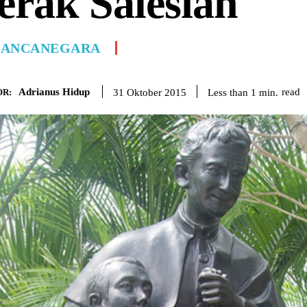
erak Salesian
ANCANEGARA
Adrianus Hidup
read
Less than 1
min.
31 Oktober 2015
R: