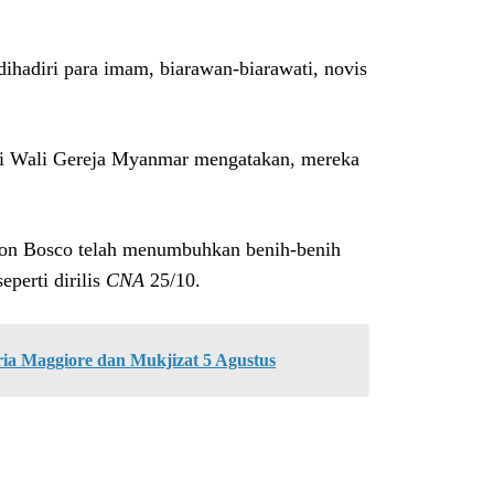
hadiri para imam, biarawan-biarawati, novis
i Wali Gereja Myanmar mengatakan, mereka
Don Bosco telah menumbuhkan benih-benih
perti dirilis
CNA
25/10.
ria Maggiore dan Mukjizat 5 Agustus