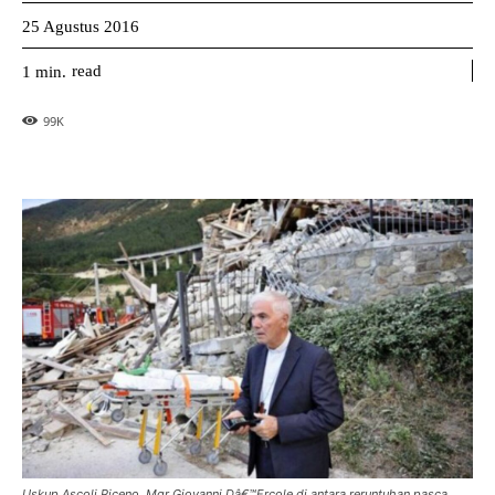
25 Agustus 2016
read
1
min.
99
K
Uskup Ascoli Piceno, Mgr Giovanni Dâ€™Ercole di antara reruntuhan pasca