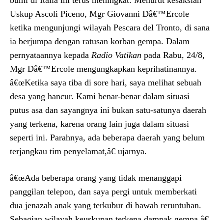
Uskup Ascoli Piceno, Mgr Giovanni Dâ€™Ercole
ketika mengunjungi wilayah Pescara del Tronto, di sana
ia berjumpa dengan ratusan korban gempa. Dalam
pernyataannya kepada
Radio Vatikan
pada Rabu, 24/8,
Mgr Dâ€™Ercole mengungkapkan keprihatinannya.
â€œKetika saya tiba di sore hari, saya melihat sebuah
desa yang hancur. Kami benar-benar dalam situasi
putus asa dan sayangnya ini bukan satu-satunya daerah
yang terkena, karena orang lain juga dalam situasi
seperti ini. Parahnya, ada beberapa daerah yang belum
terjangkau tim penyelamat,â€ ujarnya.
â€œAda beberapa orang yang tidak menanggapi
panggilan telepon, dan saya pergi untuk memberkati
dua jenazah anak yang terkubur di bawah reruntuhan.
Sebagian wilayah keuskupan terkena dampak gempa,â€