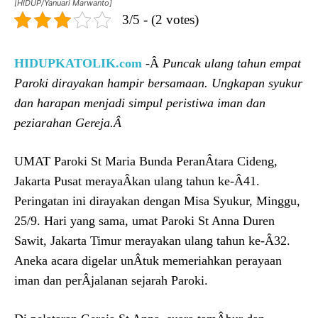
[HIDUP/Yanuari Marwanto]
3/5 - (2 votes)
HIDUPKATOLIK.com
-Â
Puncak ulang tahun empat
Paroki dirayakan hampir bersamaan. Ungkapan syukur
dan harapan menjadi simpul peristiwa iman dan
peziarahan Gereja.Â
UMAT Paroki St Maria Bunda PeranÂ­tara Cideng,
Jakarta Pusat merayaÂ­kan ulang tahun ke-Â­41.
Peringatan ini dirayakan dengan Misa Syukur, Minggu,
25/9. Hari yang sama, umat Paroki St Anna Duren
Sawit, Jakarta Timur merayakan ulang tahun ke-Â­32.
Aneka acara digelar unÂ­tuk memeriahkan perayaan
iman dan perÂ­jalanan sejarah Paroki.