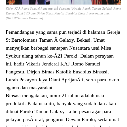
Vikjen KAJ, Romo Samuel Pangestu diÂ­ dampingi Kepala Paroki Taman Galaksi, Romo
Thomas Bani SVD dan Dirjen Bimas Katolik, Eusabius Binsasi, memotong pita.
[HIDUP/Yanuari Marwanto]
Pemandangan yang sama pun terjadi di halaman Gereja
St Bartolomeus Taman Â Galaxy, Bekasi. Umat
menyajikan berbagai santapan Nusantara usai Misa
Syukur ulang tahun ke-Â­21 Paroki. Dalam perayaan
ini, hadir Vikaris Jenderal KAJ Romo Samuel
Pangestu, Dirjen Bimas Katolik Eusabius Binsasi,
Lurah Pekayon Jaya Diani AprijanÂ­ti, serta para tokoh
agama dan masyarakat.
Binsasi mengatakan, umur 21 tahun adalah usia
produktif. Pada usia itu, banyak yang sudah dan akan
dibuat Paroki Taman Galaxy. Ia berpesan agar para
pelayan pasÂ­toral, pengurus Dewan Paroki, serta umat