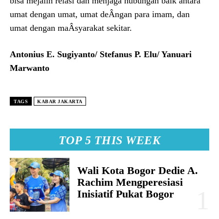
bisa mejalin relasi dan menjaga hubungan baik antara
umat dengan umat, umat deÂ­ngan para imam, dan
umat dengan maÂ­syarakat sekitar.
Antonius E. Sugiyanto/ Stefanus P. Elu/ Yanuari
Marwanto
TAGS
KABAR JAKARTA
TOP 5 THIS WEEK
Wali Kota Bogor Dedie A.
Rachim Mengperesiasi
Inisiatif Pukat Bogor