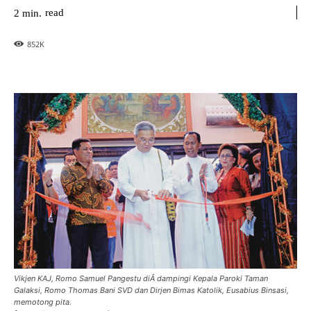
read
2
min.
852
K
Vikjen KAJ, Romo Samuel Pangestu diÂ­ dampingi Kepala Paroki Taman
Galaksi, Romo Thomas Bani SVD dan Dirjen Bimas Katolik, Eusabius Binsasi,
memotong pita.