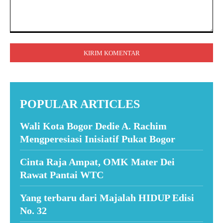
Komentar:
POPULAR ARTICLES
Wali Kota Bogor Dedie A. Rachim
Mengperesiasi Inisiatif Pukat Bogor
Cinta Raja Ampat, OMK Mater Dei
Rawat Pantai WTC
Yang terbaru dari Majalah HIDUP Edisi
No. 32