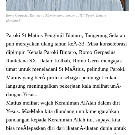
Romo Gerpasius Rantetana SX memotong tumpeng HUT Paroki Bintaro.
[Rivelino]
Paroki St Matius Penginjil Bintaro, Tangerang Selatan
pun merayakan ulang tahun keÂ­-33. Misa konselebrasi
dipimpin Kepala Paroki Bintaro, Romo Gerpasius
Rantetana SX. Dalam kotbah, Romo Geris mengajak
umat untuk meneladani St MaÂ­tius, pelindung Paroki.
Matius yang berÂ­ profesi sebagai pemungut cukai
langsung meninggalkan pekerjaan kala melihat unÂ­
dangan Yesus.
Matius melihat wajah Kerahiman AlÂ­lah dalam diri
Yesus. â€œMaka kita diundang untuk mengarahkan
pandangan kepada Kerahiman Allah itu, supaya kita
bisa meÂ­lepaskan diri dari ikatanÂ­-ikatan dunia untuk