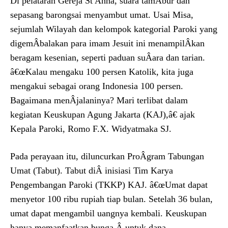
Di pelataran Gereja St Anna, suara tamÂ­bur dan
sepasang barongsai menyambut umat. Usai Misa,
sejumlah Wilayah dan kelompok kategorial Paroki yang
digemÂ­balakan para imam Jesuit ini menampilÂ­kan
beragam kesenian, seperti paduan suÂ­ara dan tarian.
â€œKalau mengaku 100 persen Katolik, kita juga
mengakui sebagai orang Indonesia 100 persen.
Bagaimana menÂ­jalaninya? Mari terlibat dalam
kegiatan Keuskupan Agung Jakarta (KAJ),â€ ajak
Kepala Paroki, Romo F.X. Widyatmaka SJ.
Pada perayaan itu, diluncurkan ProÂ­gram Tabungan
Umat (Tabut). Tabut diÂ­ inisiasi Tim Karya
Pengembangan Paroki (TKKP) KAJ. â€œUmat dapat
menyetor 100 ribu rupiah tiap bulan. Setelah 36 bulan,
umat dapat mengambil uangnya kembali. Keuskupan
hanya memanfaatkan bunga Â untuk dana