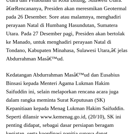
Utara dan Pelabuhan di Kota Bitung, Sulawesi Utara.
â€œRencananya, Presiden akan meresmikan Geotermal
pada 26 Desember. Sore atau malamnya, menghadiri
perayaan Natal di Humbang Hasundutan, Sumatera
Utara. Pada 27 Desember pagi, Presiden akan bertolak
ke Manado, untuk menghadiri perayaan Natal di
Tondano, Kabupaten Minahasa, Sulawesi Utara,â€ jelas
Abdurrahman Masâ€™ud.
Kedatangan Abdurrahman Masâ€™ud dan Eusabius
Binsasi kepada Menteri Agama Lukman Hakim
Saifuddin ini, selain melaporkan rencana acara juga
dalam rangka meminta Surat Keputusan (SK)
Kepanitiaan kepada Menag Lukman Hakim Saifuddin.
Seperti dilansir www.kemenag.go.id, (20/10), SK ini
penting didapat, sebagai dasar persiapan beragam
kegiatan, serta koordinasi panitia supaya dapat