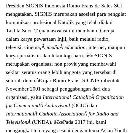
Presiden SIGNIS Indonesia Romo Frans de Sales SCJ
mengatakan, SIGNIS merupakan asosiasi para penggiat
komunikasi profesional Katolik yang telah diakui
Takhta Suci. Tujuan asosiasi ini membantu Gereja
dalam karya pewartaan Injil, baik melalui radio,
televisi, cinema,Â
mediaÂ
education
, internet, maupun
karya jurnalistik dan teknologi baru. â€œSIGNIS
merupakan organisasi non provit yang membawahi
sekitar seratus orang lebih anggota yang tersebar di
seluruh dunia,â€ ujar Romo Frans. SIGNIS dibentuk
November 2001 sebagai penggabungan dari dua
organisasi, yaitu
International CatholicÂ
Organization
for Cinema andÂ
Audiovisual
(OCIC) dan
InternationalÂ
Catholic AssociationÂ
for Radio and
TelevisionÂ
(UNDA). â€œPada 2017 ini, kami
mengangkat tema yang sesuai dengan tema Asian Youth