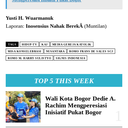
Yusti H. Wuarmanuk
Laporan:
Inosensius Nahak BerekÂ
(Muntilan)
TAGS
HIDUP-TV
KAJ
MEDIA GEREJA KATOLIK
MISA KONSELEBRASI
NUSANTARA
ROMO FRANS DE SALES SCJ
ROMO M. HARRY SULISTYO
SIGNIS INDONESIA
TOP 5 THIS WEEK
Wali Kota Bogor Dedie A.
Rachim Mengperesiasi
Inisiatif Pukat Bogor