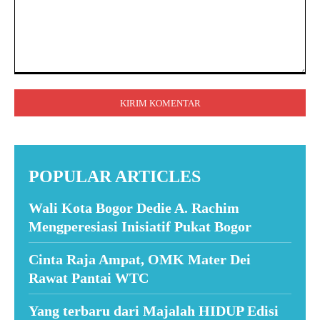
Komentar:
POPULAR ARTICLES
Wali Kota Bogor Dedie A. Rachim
Mengperesiasi Inisiatif Pukat Bogor
Cinta Raja Ampat, OMK Mater Dei
Rawat Pantai WTC
Yang terbaru dari Majalah HIDUP Edisi