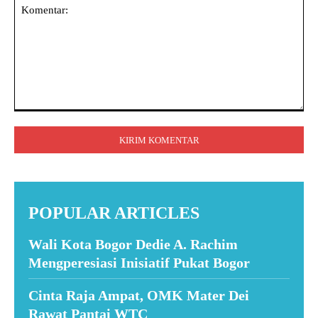
Komentar:
POPULAR ARTICLES
Wali Kota Bogor Dedie A. Rachim
Mengperesiasi Inisiatif Pukat Bogor
Cinta Raja Ampat, OMK Mater Dei
Rawat Pantai WTC