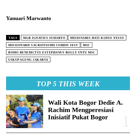
Yanuari Marwanto
TAGS
MGR IGNATIUS SUHARYO
MISIONARIS HATI KUDUS YESUS
MISSIONARII SACRATISSIMI CORDIS JESU
MSC
ROMO BENEDICTUS ESTEPHANUS ROLLY UNTU MSC
USKUP AGUNG JAKARTA
TOP 5 THIS WEEK
Wali Kota Bogor Dedie A.
Rachim Mengperesiasi
Inisiatif Pukat Bogor