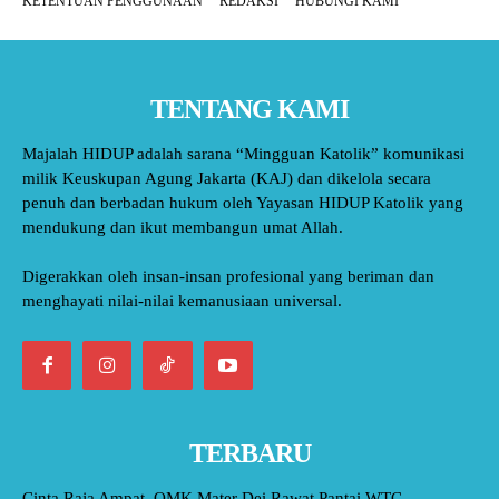
KETENTUAN PENGGUNAAN
REDAKSI
HUBUNGI KAMI
TENTANG KAMI
Majalah HIDUP adalah sarana “Mingguan Katolik” komunikasi
milik Keuskupan Agung Jakarta (KAJ) dan dikelola secara
penuh dan berbadan hukum oleh Yayasan HIDUP Katolik yang
mendukung dan ikut membangun umat Allah.
Digerakkan oleh insan-insan profesional yang beriman dan
menghayati nilai-nilai kemanusiaan universal.
TERBARU
Cinta Raja Ampat, OMK Mater Dei Rawat Pantai WTC