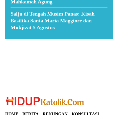
Mahkamah Agung
Salju di Tengah Musim Panas: Kisah
Basilika Santa Maria Maggiore dan
Mukjizat 5 Agustus
Suar News
HOME
BERITA
RENUNGAN
KONSULTASI