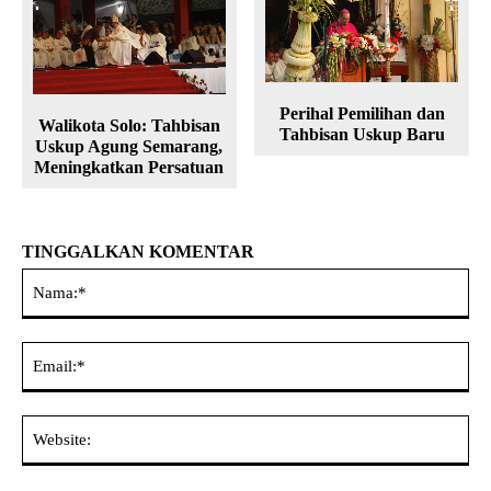
Perihal Pemilihan dan
Walikota Solo: Tahbisan
Tahbisan Uskup Baru
Uskup Agung Semarang,
Meningkatkan Persatuan
TINGGALKAN KOMENTAR
Na
Ema
Web