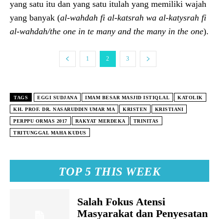
yang satu itu dan yang satu itulah yang memiliki wajah
yang banyak (
al-wahdah fi al-katsrah wa al-katysrah fi
al-wahdah/the one in te many and the many in the one
).
1
2
3
TAGS
EGGI SUDJANA
IMAM BESAR MASJID ISTIQLAL
KATOLIK
KH. PROF. DR. NASARUDDIN UMAR MA
KRISTEN
KRISTIANI
PERPPU ORMAS 2017
RAKYAT MERDEKA
TRINITAS
TRITUNGGAL MAHA KUDUS
TOP 5 THIS WEEK
Salah Fokus Atensi
Masyarakat dan Penyesatan