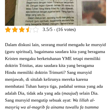
3.5/5 - (16 votes)
Dalam diskusi lain, seorang murid mengadu ke mursyid
(guru spiritual), bagaimana saudara kita yang beragama
Kristen mengaku berketuhanan YME tetapi memiliki
doktrin Trinitas, atau sau­dara kita yang beragama
Hindu memiliki doktrin Trimurti? Sang mursyid
menjawab, di situlah ke­lirunya mereka karena
membatasi Tuhan hanya tiga, padahal semua yang ada
adalah Dia, tidak ada yang ada (
maujud
) selain Dia.
Sang mursy­id mengutip sebuak ayat:
Wa lillah al-
masyriq wa al-magrib fa ainama tuwallu fa tsamma