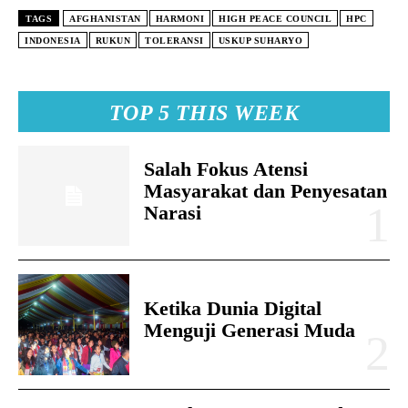
TAGS
AFGHANISTAN
HARMONI
HIGH PEACE COUNCIL
HPC
INDONESIA
RUKUN
TOLERANSI
USKUP SUHARYO
TOP 5 THIS WEEK
Salah Fokus Atensi
Masyarakat dan Penyesatan
Narasi
Ketika Dunia Digital
Menguji Generasi Muda