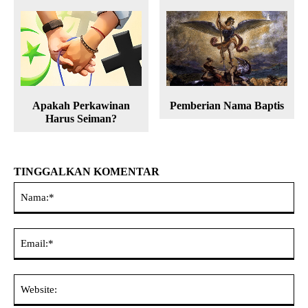
Apakah Perkawinan
Pemberian Nama Baptis
Harus Seiman?
TINGGALKAN KOMENTAR
Na
Ema
Web