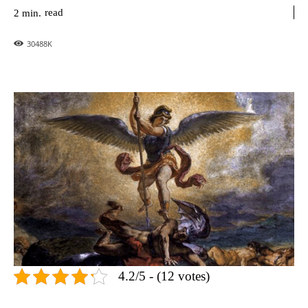
read
2
min.
30488
K
4.2/5 - (12 votes)