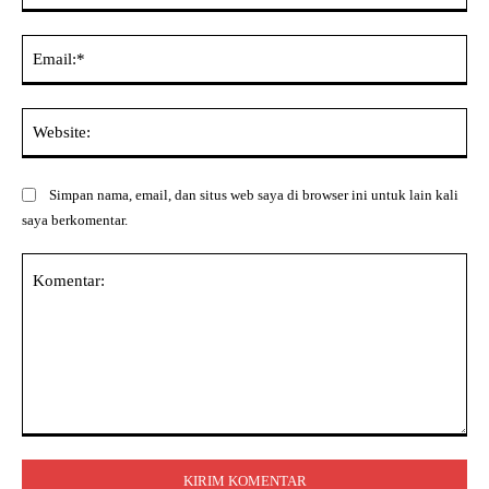
Ema
Web
Simpan nama, email, dan situs web saya di browser ini untuk lain kali
saya berkomentar.
Komentar: