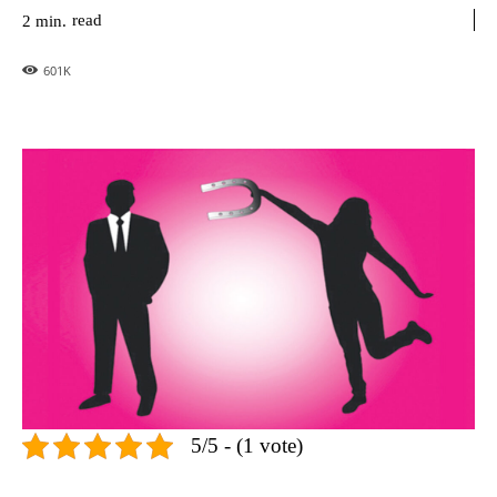
read
2
min.
601
K
5/5 - (1 vote)