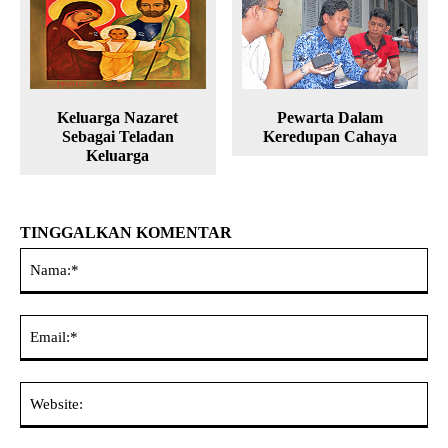
Keluarga Nazaret
Pewarta Dalam
Sebagai Teladan
Keredupan Cahaya
Keluarga
TINGGALKAN KOMENTAR
Na
Ema
Web