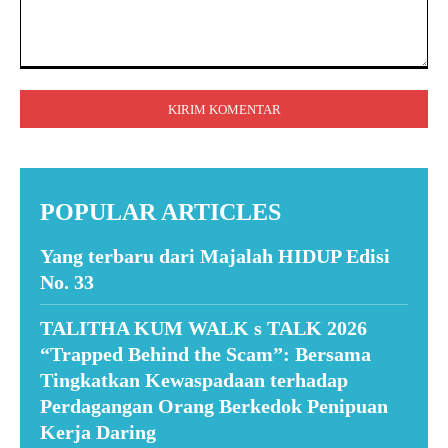
Komentar:
POPULAR ARTICLES
Yang terbaru dari Majalah HIDUP Edisi
No. 33
TALITHA KUM WALK s TALK 2026
“Trapped Behind the Scam”: Bersama
Tingkatkan Kewaspadaan terhadap
Perdagangan Orang Berkedok Penipuan
Kerja Daring