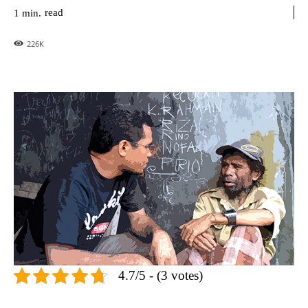
read
1
min.
226
K
4.7/5 - (3 votes)