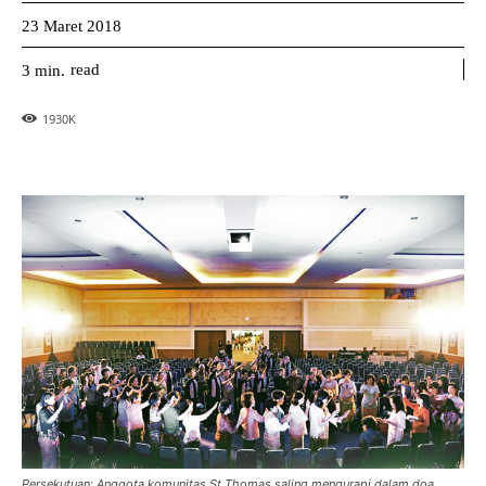
23 Maret 2018
read
3
min.
1930
K
Persekutuan: Anggota komunitas St Thomas saling mengurapi dalam doa