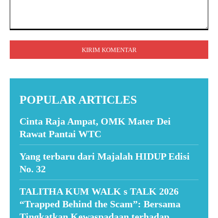
Komentar:
POPULAR ARTICLES
Cinta Raja Ampat, OMK Mater Dei
Rawat Pantai WTC
Yang terbaru dari Majalah HIDUP Edisi
No. 32
TALITHA KUM WALK s TALK 2026
“Trapped Behind the Scam”: Bersama
Tingkatkan Kewaspadaan terhadap