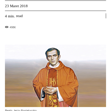
23 Maret 2018
read
4
min.
498
K
Beato Jerzy Popieluszko.