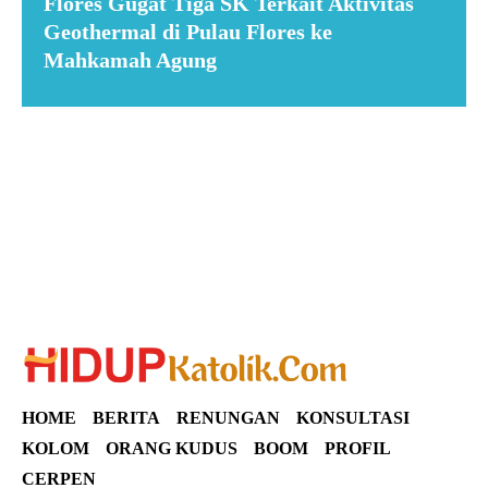
Flores Gugat Tiga SK Terkait Aktivitas
Geothermal di Pulau Flores ke
Mahkamah Agung
Suar News
HOME
BERITA
RENUNGAN
KONSULTASI
KOLOM
ORANG KUDUS
BOOM
PROFIL
CERPEN