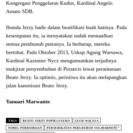
Kongregasi Penggelaran Kudus, Kardinal Angelo
Amato SDB.
Ibunda Jerzy hadir dalam beatifikasi buah hatinya. Pada
kesempatan itu, ia menyatakan sudah memaafkan
semua pembunuh putranya. Ia berharap, mereka
bertobat. Pada Oktober 2013, Uskup Agung Warsawa,
Kardinal Kazimier Nycz mengumumkan terjadinya
mukjizat penyembuhan di Perancis lewat perantaraan
Beato Jerzy. Ia optimis, peristiwa itu akan melapangkan
jalan kanonisasi Beato Jerzy.
Yanuari Marwanto
TAGS
BEATO JERZY POPIELUSZKO
LECH WALESA
NOBEL PERDAMAIAN
PERSERIKATAN PARA BURUH SOLIDARNOŚĆ”