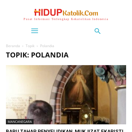
Pusat Informasi Terlengkap Kekatolikan Indonesia
Beranda
Topik
Polandia
TOPIK: POLANDIA
MANCANEGARA
BARU TAHAP PENYELIDIKAN, MUKJIZAT EKARISTI