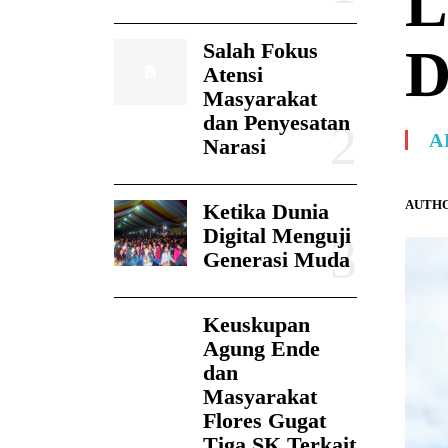
L
Salah Fokus
D
Atensi
Masyarakat
dan Penyesatan
A
Narasi
AUTHO
Ketika Dunia
Digital Menguji
Generasi Muda
Keuskupan
Agung Ende
dan
Masyarakat
Flores Gugat
Tiga SK Terkait