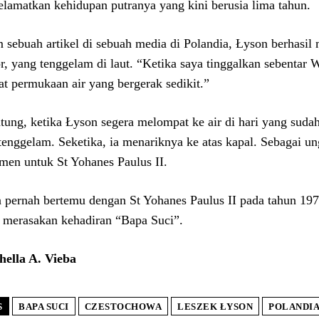
lamatkan kehidupan putranya yang kini berusia lima tahun.
 sebuah artikel di sebuah media di Polandia, Łyson berhasi
r, yang tenggelam di laut. “Ketika saya tinggalkan sebentar W
at permukaan air yang bergerak sedikit.”
tung, ketika Łyson segera melompat ke air di hari yang suda
tenggelam. Seketika, ia menariknya ke atas kapal. Sebagai ung
en untuk St Yohanes Paulus II.
 pernah bertemu dengan St Yohanes Paulus II pada tahun 1971.
u merasakan kehadiran “Bapa Suci”.
ella A. Vieba
S
BAPA SUCI
CZESTOCHOWA
LESZEK ŁYSON
POLANDI