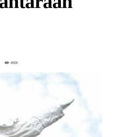
rantaraan
488
K