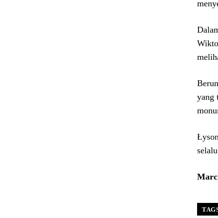
menye
Dalam
Wikto
melih
Berun
yang 
monum
Łyson
selal
March
TAG