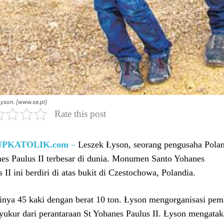
Lyson. [www.se.pl]
Rate this post
UPKATOLIK.com
–
Leszek Łyson, seorang pengusaha Polan
es Paulus II terbesar di dunia. Monumen Santo Yohanes
 II ini berdiri di atas bukit di Czestochowa, Polandia.
inya 45 kaki dengan berat 10 ton. Łyson mengorganisasi pem
syukur dari perantaraan St Yohanes Paulus II. Łyson mengata