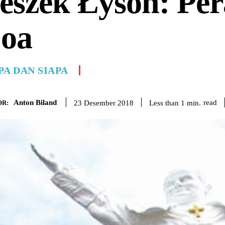
eszek Łyson: Pe
oa
PA DAN SIAPA
Anton Biland
read
Less than 1
min.
23 Desember 2018
R: