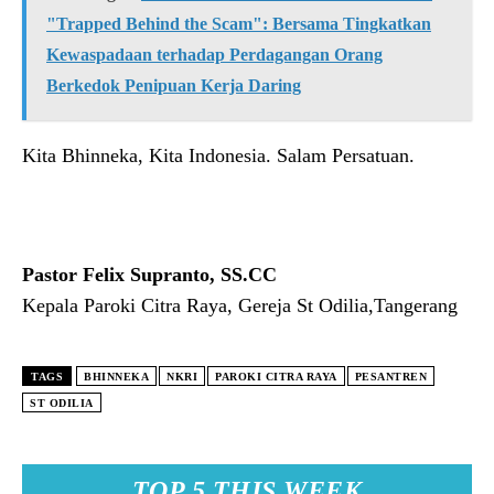
"Trapped Behind the Scam": Bersama Tingkatkan
Kewaspadaan terhadap Perdagangan Orang
Berkedok Penipuan Kerja Daring
Kita Bhinneka, Kita Indonesia. Salam Persatuan.
Pastor Felix Supranto, SS.CC
Kepala Paroki Citra Raya, Gereja St Odilia,Tangerang
TAGS
BHINNEKA
NKRI
PAROKI CITRA RAYA
PESANTREN
ST ODILIA
TOP 5 THIS WEEK