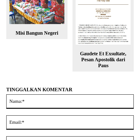
Misi Bangun Negeri
Gaudete Et Exsultate,
Pesan Apostolik dari
Paus
TINGGALKAN KOMENTAR
Na
Ema
Web