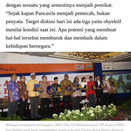
dengan sesuatu yang semestinya menjadi pemikat.
“Sejak kapan Pancasila menjadi pemecah, bukan
penyatu. Target diskusi hari ini ada tiga yaitu obyektif
menilai kondisi saat ini. Apa potensi yang membuat
hal-hal tersebut memburuk dan membaik dalam
kehidupan bernegara.”
Beberapa narasumber pendamping [KWI, PGI, GP Muhammadiyah, GP Anshor, PHDI,
dan Walubi] yang hadir mendapatkan tanda mata dari Panitia Acara Dialog Nasional