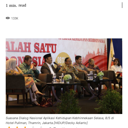
read
1
min.
133
K
Suasana Dialog Nasional Aplikasi Kehidupan Kebhinnekaan Selasa, 8/5 di
Hotel Pullman, Thamrin, Jakarta.[HIDUP/Decky Adiarto]