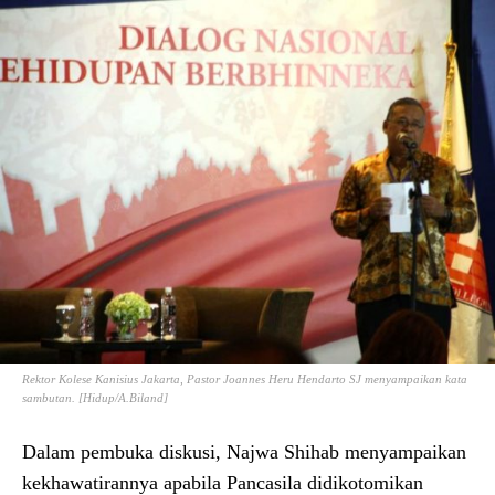
Rektor Kolese Kanisius Jakarta, Pastor Joannes Heru Hendarto SJ menyampaikan kata
sambutan. [Hidup/A.Biland]
Dalam pembuka diskusi, Najwa Shihab menyampaikan
kekhawatirannya apabila Pancasila didikotomikan