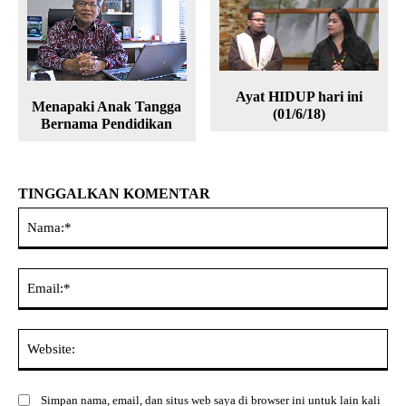
Ayat HIDUP hari ini
Menapaki Anak Tangga
(01/6/18)
Bernama Pendidikan
TINGGALKAN KOMENTAR
Na
Ema
Web
Simpan nama, email, dan situs web saya di browser ini untuk lain kali