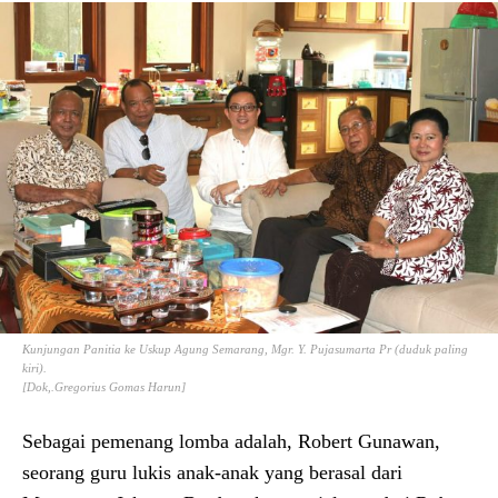
Kunjungan Panitia ke Uskup Agung Semarang, Mgr. Y. Pujasumarta Pr (duduk paling
kiri).
[Dok,.Gregorius Gomas Harun]
Sebagai pemenang lomba adalah, Robert Gunawan,
seorang guru lukis anak-anak yang berasal dari