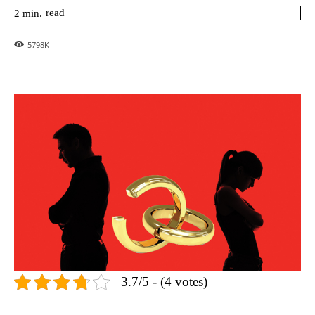
read
2
min.
5798
K
3.7/5 - (4 votes)