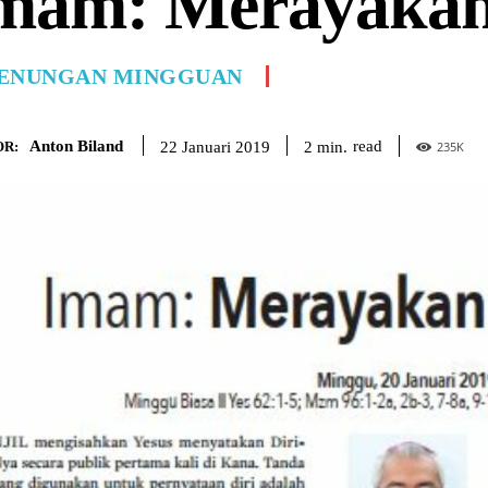
mam: Merayakan
ENUNGAN MINGGUAN
Anton Biland
read
2
min.
22 Januari 2019
R:
235
K