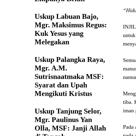
“Hidu
Uskup Labuan Bajo,
Mgr. Maksimus Regus:
INJIL
Kuk Yesus yang
untuk
Melegakan
menya
Uskup Palangka Raya,
Semua
Mgr. A.M.
manus
Sutrisnaatmaka MSF:
namun
Syarat dan Upah
Mengikuti Kristus
Mengu
tiba.
Uskup Tanjung Selor,
iman 
Mgr. Paulinus Yan
Pada 
Olla, MSF: Janji Allah
pada 