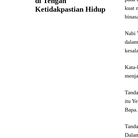
di Tengah
kuat 
Ketidakpastian Hidup
binas
Nabi 
dalam
kesal
Kata-
menja
Tanda
itu Y
Bapa.
Tanda
Dalam