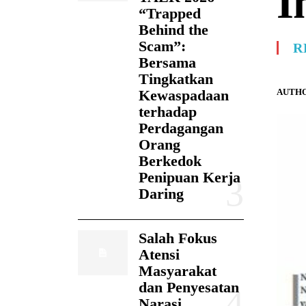
I
“Trapped
Behind the
Scam”:
R
Bersama
Tingkatkan
AUTHO
Kewaspadaan
terhadap
Perdagangan
Orang
Berkedok
Penipuan Kerja
Daring
Salah Fokus
Atensi
Masyarakat
dan Penyesatan
Narasi