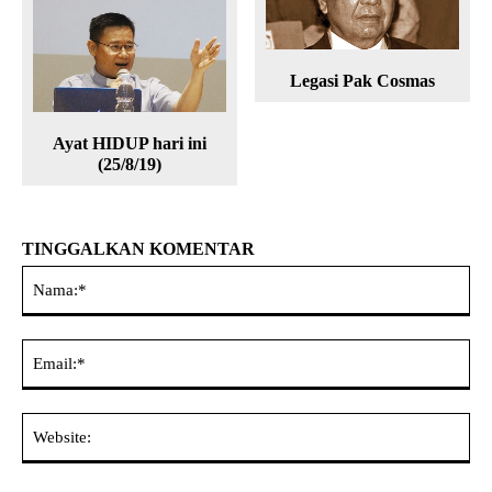
Legasi Pak Cosmas
Ayat HIDUP hari ini
(25/8/19)
TINGGALKAN KOMENTAR
Na
Ema
Web