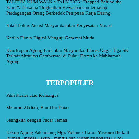
TALITHA KUM WALK s TALK 2026 “Trapped Behind the
Scam”: Bersama Tingkatkan Kewaspadaan terhadap
Perdagangan Orang Berkedok Penipuan Kerja Daring
Salah Fokus Atensi Masyarakat dan Penyesatan Narasi
Ketika Dunia Digital Menguji Generasi Muda
Keuskupan Agung Ende dan Masyarakat Flores Gugat Tiga SK
Terkait Aktivitas Geothermal di Pulau Flores ke Mahkamah
Agung
TERPOPULER
Pilih Karier atau Keluarga?
Menurut Alkitab, Bumi itu Datar
Selingkuh dengan Pacar Teman
Uskup Agung Palembang Mgr. Yohanes Harun Yuwono Berkati
Rumah Tinggal Uskup Emiritus dan Suster Misionaris CCSS