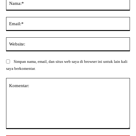
Ema
Web
Simpan nama, email, dan situs web saya di browser ini untuk lain kali
saya berkomentar.
Komentar: