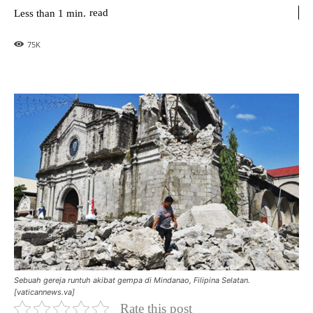
read
Less than 1
min.
75
K
Sebuah gereja runtuh akibat gempa di Mindanao, Filipina Selatan.
[vaticannews.va]
Rate this post