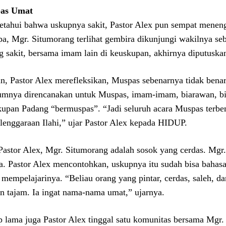
as Umat
tahui bahwa uskupnya sakit, Pastor Alex pun sempat meneng
pa, Mgr. Situmorang terlihat gembira dikunjungi wakilnya se
g sakit, bersama imam lain di keuskupan, akhirnya diputusk
, Pastor Alex merefleksikan, Muspas sebenarnya tidak benar-
umnya direncanakan untuk Muspas, imam-imam, biarawan, biar
upan Padang “bermuspas”. “Jadi seluruh acara Muspas terbentu
lenggaraan Ilahi,” ujar Pastor Alex kepada HIDUP.
Pastor Alex, Mgr. Situmorang adalah sosok yang cerdas. Mgr.
a. Pastor Alex mencontohkan, uskupnya itu sudah bisa bahasa
 mempelajarinya. “Beliau orang yang pintar, cerdas, saleh, 
n tajam. Ia ingat nama-nama umat,” ujarnya.
 lama juga Pastor Alex tinggal satu komunitas bersama Mgr.