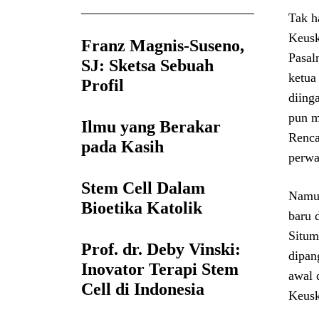
Tak h
Keusk
Franz Magnis-Suseno,
Pasal
SJ: Sketsa Sebuah
ketua
Profil
diing
pun m
Ilmu yang Berakar
Renca
pada Kasih
perwa
Stem Cell Dalam
Namun
Bioetika Katolik
baru 
Situm
Prof. dr. Deby Vinski:
dipan
Inovator Terapi Stem
awal 
Cell di Indonesia
Keusk