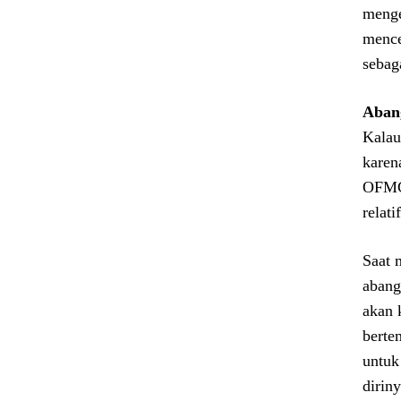
menge
mence
sebag
Aban
Kalau
karen
OFMCa
relat
Saat 
abang
akan 
berte
untuk
dirin