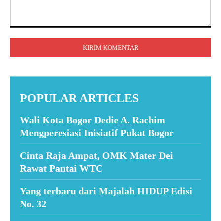
Komentar:
POPULAR ARTICLES
Wali Kota Bogor Dedie A. Rachim
Mengperesiasi Inisiatif Pukat Bogor
Cinta Raja Ampat, OMK Mater Dei
Rawat Pantai WTC
Yang terbaru dari Majalah HIDUP Edisi
No. 32