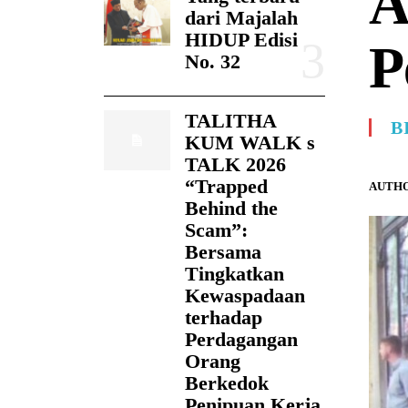
A
dari Majalah
HIDUP Edisi
P
No. 32
TALITHA
B
KUM WALK s
TALK 2026
“Trapped
AUTHO
Behind the
Scam”:
Bersama
Tingkatkan
Kewaspadaan
terhadap
Perdagangan
Orang
Berkedok
Penipuan Kerja