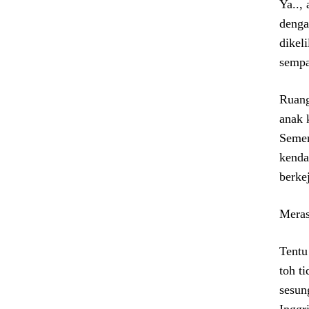
Ya..,
denga
dikel
sempa
Ruang
anak 
Semen
kenda
berke
Meras
Tentu
toh t
sesun