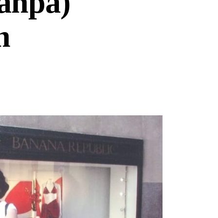
anpa)
n