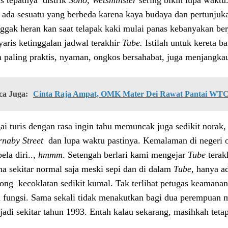
is tepatnya distrik
Soho
,
Wetsminster
sering bikin lupa wakt
u ada sesuatu yang berbeda karena kaya budaya dan pertunju
nggak heran kan saat telapak kaki mulai panas kebanyakan berj
yaris ketinggalan jadwal terakhir
Tube.
Istilah untuk kereta b
paling praktis, nyaman, ongkos bersahabat, juga menjangka
ca Juga:
Cinta Raja Ampat, OMK Mater Dei Rawat Pantai WT
ai turis dengan rasa ingin tahu memuncak juga sedikit norak,
naby Street
dan lupa waktu pastinya. Kemalaman di negeri o
ela diri..,
hmmm
. Setengah berlari kami mengejar
Tube
terak
na sekitar normal saja meski sepi dan di dalam
Tube
, hanya a
ong kecoklatan sedikit kumal. Tak terlihat petugas keamana
i fungsi. Sama sekali tidak menakutkan bagi dua perempuan m
erjadi sekitar tahun 1993. Entah kalau sekarang, masihkah tet