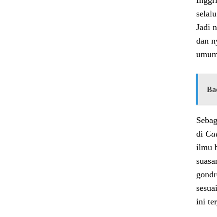
Inggr
selal
Jadi 
dan n
umum 
Ba
Sebag
di
Car
ilmu b
suasa
gondr
sesua
ini t