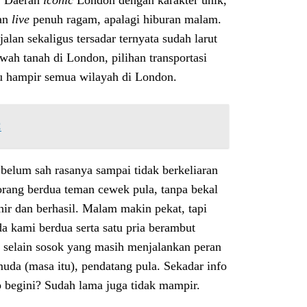
u. Daerah
iconic
London dengan karakter unik,
kan
live
penuh ragam, apalagi hiburan malam.
alan sekaligus tersadar ternyata sudah larut
awah tanah di London, pilihan transportasi
u hampir semua wilayah di London.
C
 belum sah rasanya sampai tidak berkeliaran
rang berdua teman cewek pula, tanpa bekal
hir dan berhasil. Malam makin pekat, tapi
da kami berdua serta satu pria berambut
n selain sosok yang masih menjalankan peran
uda (masa itu), pendatang pula. Sekadar info
ap begini? Sudah lama juga tidak mampir.