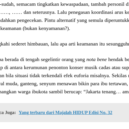
-sudah, semacam tingkatkan kewaspadaan, tambah personil di 
……, …… dan seterusnya. Lalu penegasan koordinasi arus ke
ahkan pengecekan. Pintu alternatif yang semula diperuntukka
keamanan (bukan kenyamanan?).
gkahi sederet himbauan, lalu apa arti keamanan itu sesunggu
a berada di tengah segelintir orang yang
nota bene
hendak be
lip di antara kerumunan penonton konser musik cadas atau sup
an bila situasi tidak terkendali efek euforia misalnya. Sekilas
ral muda, ganteng, senyum menawan bikin para ibu tertawan, m
angkan warga ibukota sambil berucap: “Jakarta tenang… am
ca Juga:
Yang terbaru dari Majalah HIDUP Edisi No. 32