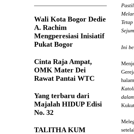
Pasti
Melan
Wali Kota Bogor Dedie
Tetap
A. Rachim
Sejum
Mengperesiasi Inisiatif
Pukat Bogor
Ini b
Cinta Raja Ampat,
Menje
OMK Mater Dei
Gerej
Rawat Pantai WTC
halam
Katol
Yang terbaru dari
dalam
Majalah HIDUP Edisi
Kukut
No. 32
Meleg
TALITHA KUM
setel