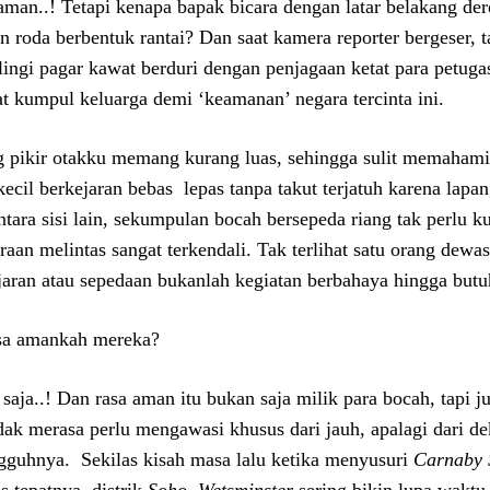
 aman..! Tetapi kenapa bapak bicara dengan latar belakang de
n roda berbentuk rantai? Dan saat kamera reporter bergeser, t
ilingi pagar kawat berduri dengan penjagaan ketat para petuga
t kumpul keluarga demi ‘keamanan’ negara tercinta ini.
 pikir otakku memang kurang luas, sehingga sulit memahami 
kecil berkejaran bebas lepas tanpa takut terjatuh karena lap
tara sisi lain, sekumpulan bocah bersepeda riang tak perlu ku
raan melintas sangat terkendali. Tak terlihat satu orang dew
jaran atau sepedaan bukanlah kegiatan berbahaya hingga butu
a amankah mereka?
 saja..! Dan rasa aman itu bukan saja milik para bocah, tapi
idak merasa perlu mengawasi khusus dari jauh, apalagi dari 
gguhnya. Sekilas kisah masa lalu ketika menyusuri
Carnaby 