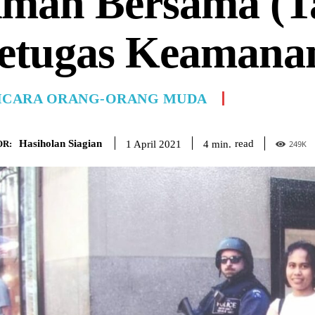
man Bersama (T
etugas Keamana
ICARA ORANG-ORANG MUDA
Hasiholan Siagian
read
4
min.
1 April 2021
R:
249
K