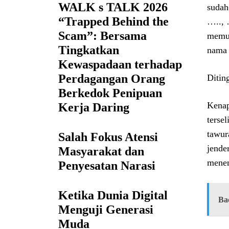
WALK s TALK 2026
sudah
“Trapped Behind the
….., 
Scam”: Bersama
memud
Tingkatkan
nama 
Kewaspadaan terhadap
Perdagangan Orang
Ditin
Berkedok Penipuan
Kenap
Kerja Daring
terse
tawur
Salah Fokus Atensi
jende
Masyarakat dan
menen
Penyesatan Narasi
Ketika Dunia Digital
Ba
Menguji Generasi
Muda