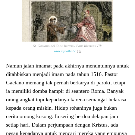
St. Gaetano dei Conti bertemu Paus Klemens VII/
www
.
mycatholic
.
life
Namun jalan imamat pada akhirnya menuntunnya untuk
ditahbiskan menjadi imam pada tahun 1516. Pastor
Gaetano memang tak pernah berkarya di paroki, tetapi
ia memiliki domba hampir di seantero Roma. Banyak
orang angkat topi kepadanya karena semangat belarasa
kepada orang miskin. Hidup rohaninya juga bukan
cerita omong kosong. Ia sering berdoa delapan jam
setiap hari. Dalam perjumpaan dengan Kristus, ada
pesan kepadanya untuk mencari mereka yang empunya