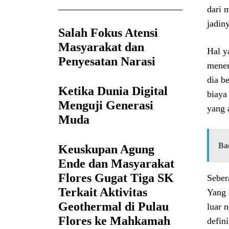
dari 
jadin
Salah Fokus Atensi
Masyarakat dan
Hal y
Penyesatan Narasi
menem
dia b
Ketika Dunia Digital
biaya
Menguji Generasi
yang 
Muda
Ba
Keuskupan Agung
Ende dan Masyarakat
Flores Gugat Tiga SK
Seber
Terkait Aktivitas
Yang 
Geothermal di Pulau
luar 
Flores ke Mahkamah
defin