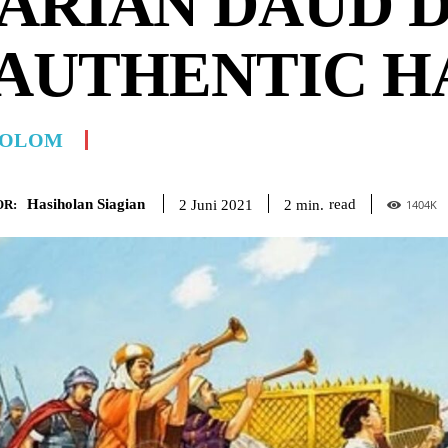
ARIAN DAUD 
AUTHENTIC H
OLOM
Hasiholan Siagian
read
2
min.
2 Juni 2021
R:
1404
K