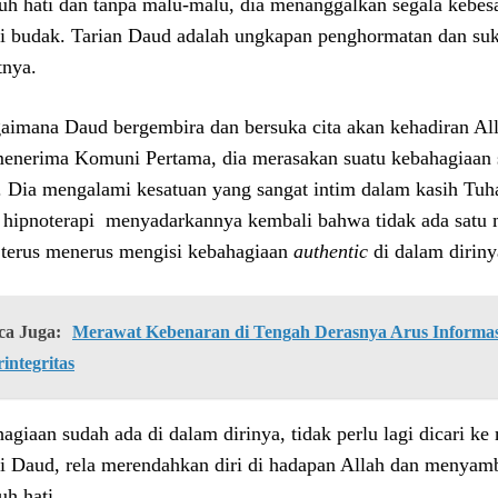
uh hati dan tanpa malu-malu, dia menanggalkan segala kebes
ti budak. Tarian Daud adalah ungkapan penghormatan dan suka
tnya.
aimana Daud bergembira dan bersuka cita akan kehadiran Alla
menerima Komuni Pertama, dia merasakan suatu kebahagiaan se
. Dia mengalami kesatuan yang sangat intim dalam kasih Tu
 hipnoterapi menyadarkannya kembali bahwa tidak ada satu m
 terus menerus mengisi kebahagiaan
authentic
di dalam diriny
ca Juga:
Merawat Kebenaran di Tengah Derasnya Arus Informasi
integritas
agiaan sudah ada di dalam dirinya, tidak perlu lagi dicari k
ti Daud, rela merendahkan diri di hadapan Allah dan menyam
uh hati.