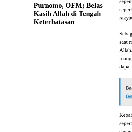
sepen
Purnomo, OFM; Belas
seper
Kasih Allah di Tengah
rakya
Keterbatasan
Sebag
saat 
Allah
ruang
dapat
Ba
Ber
Kebah
seper
sepen