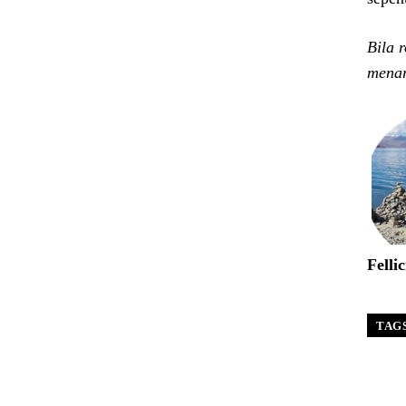
Bila 
menar
Felli
TAG