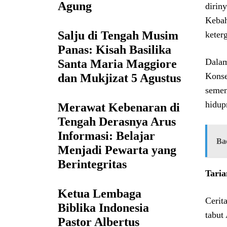
Agung
dirin
Kebah
Salju di Tengah Musim
keter
Panas: Kisah Basilika
Dalam
Santa Maria Maggiore
Konse
dan Mukjizat 5 Agustus
semen
hidup
Merawat Kebenaran di
Tengah Derasnya Arus
Informasi: Belajar
Ba
Menjadi Pewarta yang
Berintegritas
Tari
Ketua Lembaga
Cerit
Biblika Indonesia
tabut
Pastor Albertus