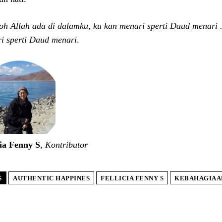
roh Allah ada di dalamku, ku kan menari sperti Daud menari
i sperti Daud menari
.
cia Fenny S
,
Kontributor
S
AUTHENTIC HAPPINES
FELLICIA FENNY S
KEBAHAGIAA