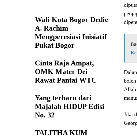
diput
penja
Wali Kota Bogor Dedie
dipen
A. Rachim
Mengperesiasi Inisiatif
Pukat Bogor
Ba
Ke
Cinta Raja Ampat,
OMK Mater Dei
Dalam
Rawat Pantai WTC
boleh
Allah
Yang terbaru dari
manus
Majalah HIDUP Edisi
No. 32
Jika 
Georg
TALITHA KUM