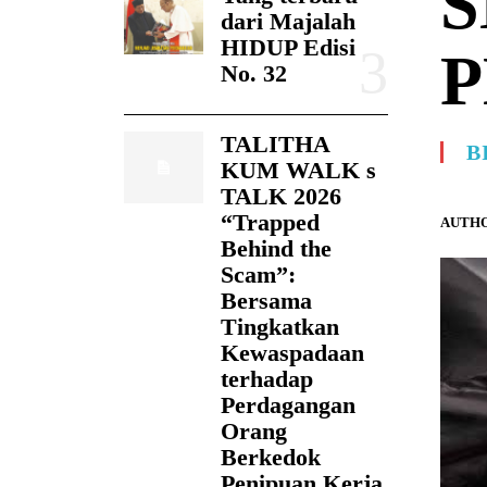
S
dari Majalah
HIDUP Edisi
P
No. 32
TALITHA
B
KUM WALK s
TALK 2026
“Trapped
AUTHO
Behind the
Scam”:
Bersama
Tingkatkan
Kewaspadaan
terhadap
Perdagangan
Orang
Berkedok
Penipuan Kerja