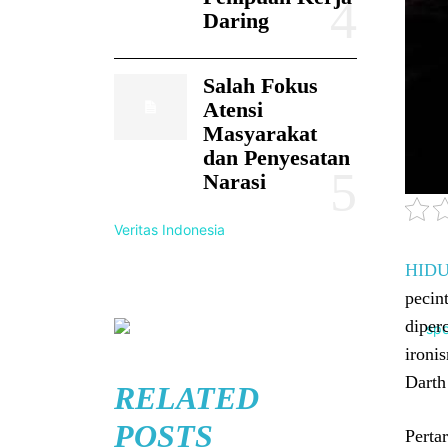
Daring
Salah Fokus
Atensi
Masyarakat
dan Penyesatan
Narasi
Veritas Indonesia
HID
pecin
diper
ironi
Darth
RELATED
POSTS
Pertar