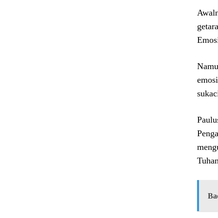
Awaln
getar
Emosi
Namun
emosi
sukaci
Paulu
Penga
mengu
Tuhan
Ba