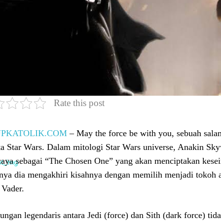
Rate this post
UPKATOLIK.COM
– May the force be with you, sebuah sala
ta Star Wars. Dalam mitologi Star Wars universe, Anakin Sky
caya sebagai “The Chosen One” yang akan menciptakan kese
snya dia mengakhiri kisahnya dengan memilih menjadi tokoh a
 Vader.
ungan legendaris antara Jedi (force) dan Sith (dark force) tid