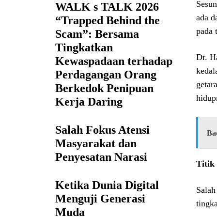
Sesun
WALK s TALK 2026
ada d
“Trapped Behind the
pada 
Scam”: Bersama
Tingkatkan
Dr. H
Kewaspadaan terhadap
kedal
Perdagangan Orang
getar
Berkedok Penipuan
hidup
Kerja Daring
Salah Fokus Atensi
Ba
Masyarakat dan
Penyesatan Narasi
Titik
Ketika Dunia Digital
Salah
Menguji Generasi
tingk
Muda