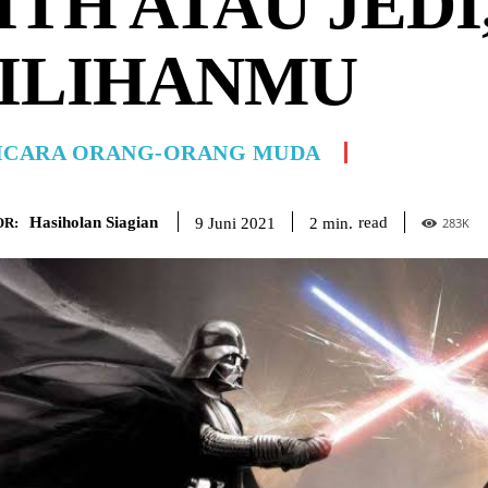
ITH ATAU JED
ILIHANMU
ICARA ORANG-ORANG MUDA
Hasiholan Siagian
read
2
min.
9 Juni 2021
R:
283
K