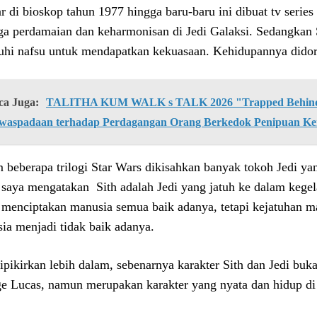
ar di bioskop tahun 1977 hingga baru-baru ini dibuat tv serie
ga perdamaian dan keharmonisan di Jedi Galaksi. Sedangkan 
uhi nafsu untuk mendapatkan kekuasaan. Kehidupannya didoro
ca Juga:
TALITHA KUM WALK s TALK 2026 "Trapped Behind 
waspadaan terhadap Perdagangan Orang Berkedok Penipuan Ke
 beberapa trilogi Star Wars dikisahkan banyak tokoh Jedi y
 saya mengatakan Sith adalah Jedi yang jatuh ke dalam kege
 menciptakan manusia semua baik adanya, tetapi kejatuhan 
ia menjadi tidak baik adanya.
dipikirkan lebih dalam, sebenarnya karakter Sith dan Jedi buk
e Lucas, namun merupakan karakter yang nyata dan hidup di d