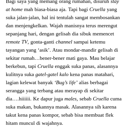
Bagi saya yang memang orang rumahan, disuruh
stay
at home
mah biasa-biasa aja. Tapi bagi
Cruella
yang
suka jalan-jalan, hal ini tentulah sangat membosankan
dan menjengkelkan. Wajah manisnya terus merengut
sepanjang hari, dengan gelisah dia sibuk memencet
remote TV
, gonta-ganti
channel
sampai ketemu
tayangan yang ‘asik’. Atau mondar-mandir gelisah di
sekitar rumah…bener-bener mati gaya. Mau belajar
berkebun, tapi
Cruella
enggak suka panas, alasannya
kulitnya suka
gatel-gatel
kalo
kena panas matahari,
lagian kelewat banyak
‘Bug’s life’
alias berbagai
serangga yang terbang atau merayap di sekitar
dia….hiiiiii. Ke dapur juga
males
, sebab
Cruella
cuma
suka makan, bukannya masak. Alasannya sih karena
takut kena panas kompor, sebab bisa membuat flek
hitam muncul di wajahnya.