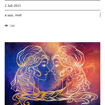
2 Juli 2021
read
4
min.
128
K