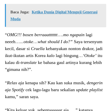
Baca Juga:
Ketika Dunia Digital Menguji Generasi
Muda
“
OMG!!! bosen berraaattttttt
….
mo ngapain
lagi
neeeh….
..otoke
…
what should I do?”
Saya tersenyum
kecil, dasar si
Cruella
kebanyakan nonton drakor, jadi
ikut-ikutan artis Korea
kalo
lagi bingung…
‘Otoke’
itu
kalau di-
translate
ke bahasa gaul artinya kurang lebih
“gimana nih?”.
“
Relax aja
kenapa sih? Kau kan suka musik,
dengerin
aja
Spotify
cek lagu-lagu baru sekalian
update
playlist
kamu,” saran saya.
“Kita keluar yuk, sebentaaaaaar aja….,” katanya