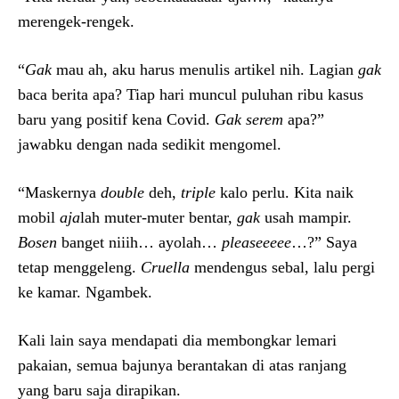
merengek-rengek.
“
Gak
mau ah, aku harus menulis artikel nih. Lagian
gak
baca berita apa? Tiap hari muncul puluhan ribu kasus
baru yang positif kena Covid.
Gak serem
apa?”
jawabku dengan nada sedikit mengomel.
“Maskernya
double
deh,
triple
kalo perlu. Kita naik
mobil
aja
lah muter-muter bentar,
gak
usah mampir.
Bosen
banget niiih… ayolah…
pleaseeeee
…?” Saya
tetap menggeleng.
Cruella
mendengus sebal, lalu pergi
ke kamar. Ngambek.
Kali lain saya mendapati dia membongkar lemari
pakaian, semua bajunya berantakan di atas ranjang
yang baru saja dirapikan.