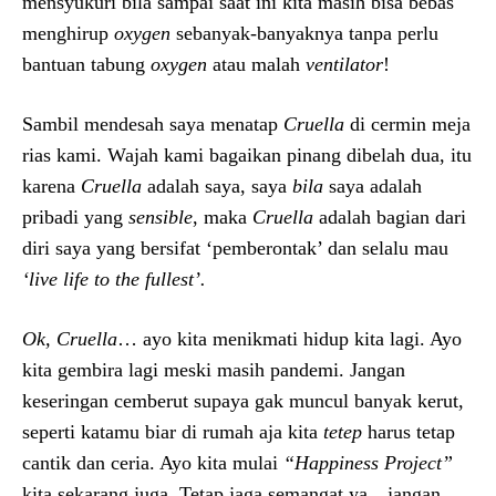
mensyukuri bila sampai saat ini kita masih bisa bebas
menghirup
oxygen
sebanyak-banyaknya tanpa perlu
bantuan tabung
oxygen
atau malah
ventilator
!
Sambil mendesah saya menatap
Cruella
di cermin meja
rias kami. Wajah kami bagaikan pinang dibelah dua, itu
karena
Cruella
adalah saya, saya
bila
saya adalah
pribadi yang
sensible
, maka
Cruella
adalah bagian dari
diri saya yang bersifat ‘pemberontak’ dan selalu mau
‘live life to the fullest’.
Ok, Cruella
… ayo kita menikmati hidup kita lagi. Ayo
kita gembira lagi meski masih pandemi. Jangan
keseringan cemberut supaya gak muncul banyak kerut,
seperti katamu biar di rumah aja kita
tetep
harus tetap
cantik dan ceria. Ayo kita mulai
“Happiness Project”
kita sekarang juga. Tetap jaga semangat ya…jangan