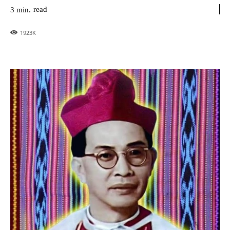
read
3
min.
1923
K