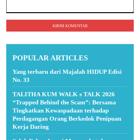
Komentar:
POPULAR ARTICLES
Yang terbaru dari Majalah HIDUP Edisi
No. 33
TALITHA KUM WALK s TALK 2026
“Trapped Behind the Scam”: Bersama
Tingkatkan Kewaspadaan terhadap
Perdagangan Orang Berkedok Penipuan
Kerja Daring